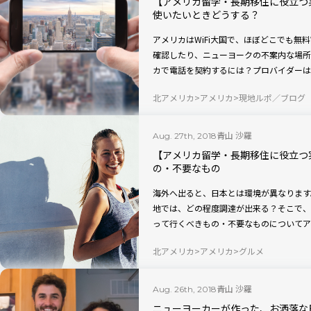
【アメリカ留学・長期移住に役立つ
使いたいときどうする？
アメリカはWiFi大国で、ほぼどこでも無料
確認したり、ニューヨークの不案内な場所
カで電話を契約するには？プロバイダーは
まま使うには？
北アメリカ
アメリカ
現地ルポ／ブログ
青山 沙羅
Aug. 27th, 2018
【アメリカ留学・長期移住に役立つ
の・不要なもの
海外へ出ると、日本とは環境が異なります
地では、どの程度調達が出来る？そこで、
って行くべきもの・不要なものについてア
北アメリカ
アメリカ
グルメ
青山 沙羅
Aug. 26th, 2018
ニューヨーカーが作った、お洒落な