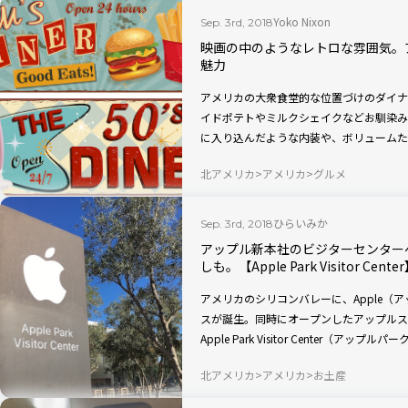
Yoko Nixon
Sep. 3rd, 2018
映画の中のようなレトロな雰囲気。
魅力
アメリカの大衆食堂的な位置づけのダイナ
イドポテトやミルクシェイクなどお馴染み
に入り込んだような内装や、ボリュームた
北アメリカ
アメリカ
グルメ
ひらいみか
Sep. 3rd, 2018
アップル新本社のビジターセンター
しも。【Apple Park Visitor Cente
アメリカのシリコンバレーに、Apple（
スが誕生。同時にオープンしたアップルス
Apple Park Visitor Center（
北アメリカ
アメリカ
お土産