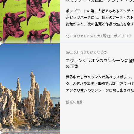
ポップアートの第一人者でもあるアンディ
州ピッツバーグには、個人のアーティスト
術館があり、彼の生涯と作品の魅力を余す
ル美術館の魅力を現地ルポ。
北アメリカ
アメリカ
現地ルポ／ブログ
ひらいみか
Sep. 5th, 2018
エヴァンゲリオンのワンシーンに登
の正体
世界中からカメラマンが訪れるスポット、
ク。人気バラエティ番組でも数回取り上げ
ァンゲリオンのワンシーンに映し出された
集めました。
観光
絶景