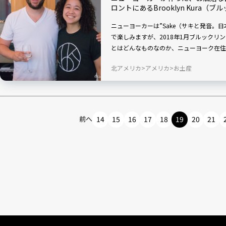
ロントにあるBrooklyn Kura（
ニューヨーカーは”Sake（サキと発音。
で楽しみますが、2018年1月ブルックリ
とはどんなものなのか、ニューヨーク在住
北アメリカ
アメリカ
お土産
前へ
14
15
16
17
18
19
20
21