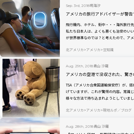
鳴海汐
Sep. 3rd, 2018
アメリカの旅行アドバイザーが警告
飛行機内、ホテル、街中・・・海外旅行先
私たち日本人は、よくも悪くも治安のいい
が世界標準なのでは？と考えたので、アメ
びましょう。
北アメリカ
アメリカ
豆知識
青山 沙羅
Aug. 29th, 2018
アメリカの空港で没収された、驚き
TSA（アメリカ合衆国運輸保安庁）が、
げていますが、これが驚愕の内容。常識じ
様々な方法で持ち込まれようとしていまし
ます。
北アメリカ
アメリカ
現地ルポ／ブログ
青山 沙羅
Aug. 28th, 2018