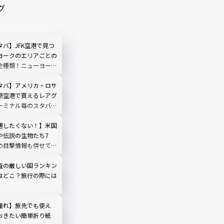
グ
バ】JFK空港で見つ
ヨークのエリアごとの
全種類！ニューヨーク
ップ＆タンブラー完全
タバ】アメリカ・ロサ
際空港で買えるレアグ
ーミナル毎のスタバ情
遇したくない！】米国
や伝説の生物たち7
の目撃情報も併せて紹
査の厳しい国ランキン
はどこ？旅行の際には
憧れ】旅先でも使え
おきたい簡単折り紙