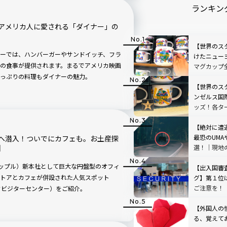
ランキン
アメリカ人に愛される「ダイナー」の
【世界のスタ
ーでは、ハンバーガーやサンドイッチ、フラ
けたニュー
の食事が提供されます。まるでアメリカ映画
マグカップ
限定マグカ
っぷりの料理もダイナーの魅力。
ガイド
【世界のス
ンゼルス国
ッズ！各タ
報も
【絶対に遭
最恐のUMA
へ潜入！ついでにカフェも。お土産探
選！│現地
r】
介
アップル）新本社として巨大な円盤型のオフィ
【出入国審
トアとカフェが併設された人気スポット
グ】第１位
ご注意を！
アップルパークビジターセンター）をご紹介。
【外国人の
る、覚えて