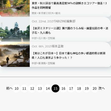
東京・秋川渓谷で最高満足度94％の謎解きエコツアー復活！3
作品を同時開催
関東
東京都23区外
観光
TABIZINE編集部
Oct. 22nd, 2021
【金沢ミステリー11選】兼六園のうらみ桜・幽霊伝説の寺・迷
子石・九人橋も
中部
石川県
豆知識
坂本正敬
Oct. 6th, 2021
【実はこれが日本一】日本で最も神社の多い都道府県は新潟
県！人口も東京より多かった！？
中部
新潟県
豆知識
前へ
10
11
12
13
14
15
16
17
18
19
20
次へ