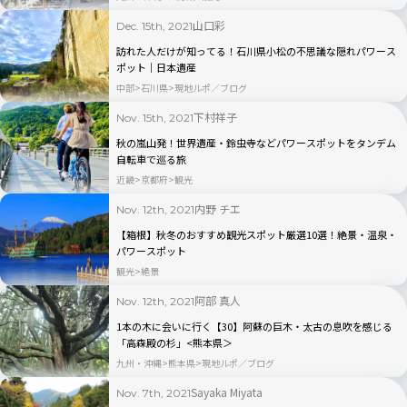
山口彩
Dec. 15th, 2021
訪れた人だけが知ってる！石川県小松の不思議な隠れパワース
ポット｜日本遺産
中部
石川県
現地ルポ／ブログ
下村祥子
Nov. 15th, 2021
秋の嵐山発！世界遺産・鈴虫寺などパワースポットをタンデム
自転車で巡る旅
近畿
京都府
観光
内野 チエ
Nov. 12th, 2021
【箱根】秋冬のおすすめ観光スポット厳選10選！絶景・温泉・
パワースポット
観光
絶景
阿部 真人
Nov. 12th, 2021
1本の木に会いに行く【30】阿蘇の巨木・太古の息吹を感じる
「高森殿の杉」<熊本県＞
九州・沖縄
熊本県
現地ルポ／ブログ
Sayaka Miyata
Nov. 7th, 2021