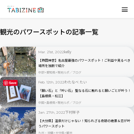
観光のパワースポットの記事一覧
kelly
Mar. 21st, 2022
【熱田神宮】名古屋最強のパワースポット！ご利益や見るべき
場所を独断で紹介
中部
愛知県
現地ルポ／ブログ
わたなべ たい
Feb. 12th, 2022
Save
「願い石」と「叶い石」 聖なる石に触れると願いごとが叶う！
【島根県・松江】
中国
島根県
現地ルポ／ブログ
下村祥子
Jan. 27th, 2022
【大分県】温泉だけじゃない！知られざる奇跡の絶景＆恋が叶
うパワースポット
九州・沖縄
大分県
観光