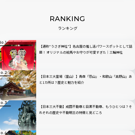
RANKING
ランキング
【通称“うさぎ神社”】名古屋の推し活パワースポットとして話
題！ オリジナルの絵馬やお守りが可愛すぎた｜三輪神社
【日本三大霊場（霊山）】青森「恐山」・和歌山「高野山」あ
と1カ所は？歴史と魅力を紹介
【日本三大不動】成田不動尊と目黒不動尊、もうひとつは？そ
れぞれの歴史や不動明王の特徴と見どころ