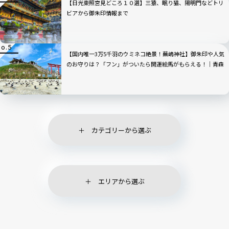
【日光東照宮見どころ１０選】三猿、眠り猫、陽明門などトリ
ビアから御朱印情報まで
【国内唯一3万5千羽のウミネコ絶景！蕪嶋神社】御朱印や人気
のお守りは？「フン」がついたら開運絵馬がもらえる！｜青森
県
カテゴリーから選ぶ
エリアから選ぶ