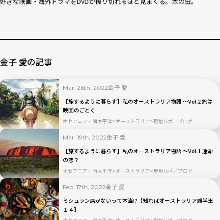
好きな映画・海外ドラマをDVDが擦り切れるほど見まくる。本の虫。
金子 愛の記事
金子 愛
Mar. 26th, 2022
【旅するように暮らす】私のオーストラリア物語 ～Vol.2 旅は
映画のごとく
オセアニア・南太平洋
オーストラリア
現地ルポ／ブログ
金子 愛
Mar. 19th, 2022
【旅するように暮らす】私のオーストラリア物語 ～Vol.1 運命
の恋？
オセアニア・南太平洋
オーストラリア
現地ルポ／ブログ
金子 愛
Feb. 17th, 2022
ミシュラン店がないって本当!?【知ればオーストラリア雑学王
１４】