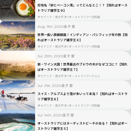
珍地名「卵とベーコン湾」ってどんなとこ！？【知ればオース
トラリア雑学王９】
オセアニア・南太平洋
オーストラリア
豆知識
金子 愛
Aug. 11th, 2020
世界一長い直線線路！インディアン・パシフィック号の旅【知
ればオーストラリア雑学王８】
オセアニア・南太平洋
オーストラリア
豆知識
金子 愛
Jul. 29th, 2020
新・ワイン大国！世界最古のブドウの木がなぜココに？【知れ
ばオーストラリア雑学王７】
オセアニア・南太平洋
オーストラリア
グルメ
金子 愛
Jul. 21st, 2020
スイス・アルプスより雪が多いって本当？【知ればオーストラ
リア雑学王６】
オセアニア・南太平洋
オーストラリア
豆知識
金子 愛
Jul. 14th, 2020
オーストラリアにはヌーディストビーチがある？【知ればオー
ストラリア雑学王５】