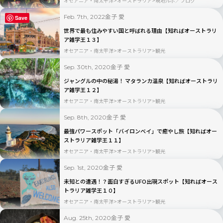
オセアニア・南太平洋
オーストラリア
現地ルポ／ブログ
金子 愛
Feb. 7th, 2022
Save
世界で最も住みやすい国と呼ばれる理由【知ればオーストラリ
ア雑学王１３】
オセアニア・南太平洋
オーストラリア
観光
金子 愛
Sep. 30th, 2020
ジャングルの中の秘湯！ マタランカ温泉【知ればオーストラリ
ア雑学王１２】
オセアニア・南太平洋
オーストラリア
観光
金子 愛
Sep. 8th, 2020
最強パワースポット「バイロンベイ」で癒やし旅【知ればオー
ストラリア雑学王１１】
オセアニア・南太平洋
オーストラリア
観光
金子 愛
Sep. 1st, 2020
未知との遭遇！？面白すぎるUFO出現スポット【知ればオース
トラリア雑学王１０】
オセアニア・南太平洋
オーストラリア
観光
金子 愛
Aug. 25th, 2020