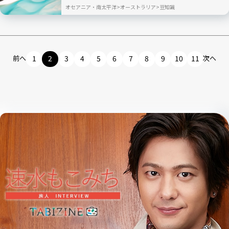
オセアニア・南太平洋
オーストラリア
豆知識
前へ
1
2
3
4
5
6
7
8
9
10
11
次へ