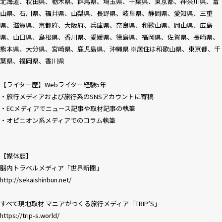
北海道、秋田県、栃木県、群馬県、埼玉県、千葉県、東京都、神奈川県、富
山県、石川県、福井県、山梨県、長野県、岐阜県、静岡県、愛知県、三重
県、滋賀県、京都府、大阪府、兵庫県、奈良県、和歌山県、岡山県、広島
県、山口県、島根県、香川県、愛媛県、徳島県、福岡県、佐賀県、長崎県、
熊本県、大分県、宮崎県、鹿児島県、沖縄県 ※居住は和歌山県、東京都、千
葉県、福岡県、香川県
【ライター歴】Webライター経験5年
・旅行メディアおよび旅行系のSNSアカウントに寄稿
・ECメディアでニュース記事や取材記事の執筆
・オピニオン系メディアでのコラム執筆
【媒体歴】
脳内トラベルメディア「世界新聞」
http://sekaishinbun.net/
すべて現地取材 マニアがつくる旅行メディア「TRIP’S」
https://trip-s.world/