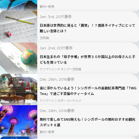
観光
絶景
春奈
Jan. 3rd, 2017
日本語は世界的に見ると「異常」！？英語ネイティブにとって
難しい言語とは？
豆知識
春奈
Jan. 2nd, 2017
日本生まれの「母子手帳」が世界３０か国以上のお母さんと子
どもを救っている
アジア
インドネシア
豆知識
春奈
Dec. 26th, 2016
宙に浮かんでいるよう！シンガポールの高級紅茶専門店「TWG
Tea」で過ごす至福のティータイム
アジア
シンガポール
グルメ
春奈
Dec. 26th, 2016
無料で楽しめてSNS映えも！シンガポールの無料おすすめ観光
スポット８選
観光
絶景