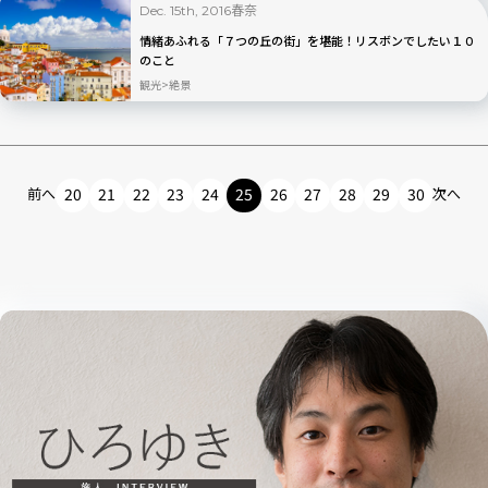
春奈
Dec. 15th, 2016
情緒あふれる「７つの丘の街」を堪能！リスボンでしたい１０
のこと
観光
絶景
前へ
20
21
22
23
24
25
26
27
28
29
30
次へ