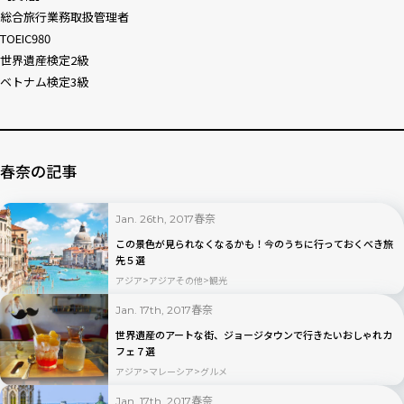
総合旅行業務取扱管理者
TOEIC980
世界遺産検定2級
ベトナム検定3級
春奈の記事
春奈
Jan. 26th, 2017
この景色が見られなくなるかも！今のうちに行っておくべき旅
先５選
アジア
アジアその他
観光
春奈
Jan. 17th, 2017
世界遺産のアートな街、ジョージタウンで行きたいおしゃれカ
フェ７選
アジア
マレーシア
グルメ
春奈
Jan. 17th, 2017