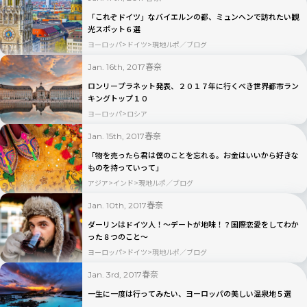
「これぞドイツ」なバイエルンの都、ミュンヘンで訪れたい観
光スポット６選
ヨーロッパ
ドイツ
現地ルポ／ブログ
春奈
Jan. 16th, 2017
ロンリープラネット発表、２０１７年に行くべき世界都市ラン
キングトップ１０
ヨーロッパ
ロシア
春奈
Jan. 15th, 2017
「物を売ったら君は僕のことを忘れる。お金はいいから好きな
ものを持っていって」
アジア
インド
現地ルポ／ブログ
春奈
Jan. 10th, 2017
ダーリンはドイツ人！～デートが地味！？国際恋愛をしてわか
った８つのこと～
ヨーロッパ
ドイツ
現地ルポ／ブログ
春奈
Jan. 3rd, 2017
一生に一度は行ってみたい、ヨーロッパの美しい温泉地５選