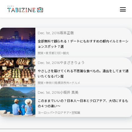
坂本正敬
Dec. 1st, 2016
全部無料で観られる！デートにもおすすめの都内イルミネーシ
ョンスポット７選
関東
東京都23区
観光
やまざきりょう
Dec. 1st, 2016
やさしさを届けてくれる不思議な食べもの。遠出をしてまで通
いたくなるパン屋
関東
神奈川県横浜市外
グルメ
小坂井 真美
Dec. 1st, 2016
このままでいいの？日本人〜日本とクロアチア、大切にするも
の４つの違い〜
ヨーロッパ
クロアチア
豆知識