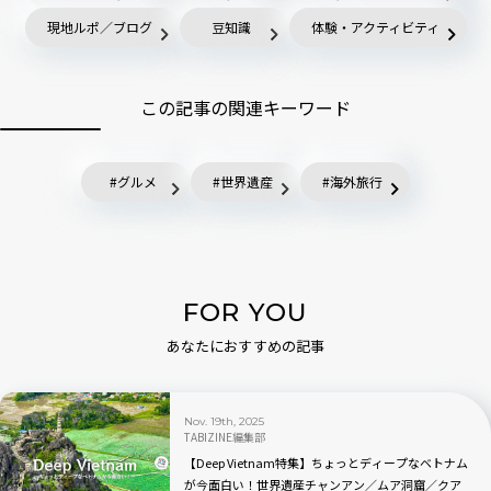
現地ルポ／ブログ
豆知識
体験・アクティビティ
この記事の関連キーワード
グルメ
世界遺産
海外旅行
FOR YOU
あなたにおすすめの記事
Nov. 19th, 2025
TABIZINE編集部
【Deep Vietnam特集】ちょっとディープなベトナム
が今面白い！世界遺産チャンアン／ムア洞窟／クア