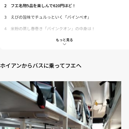
2
フエ名物5品を楽しんで620円ほど！
3
えびの旨味でチュルっといく「バインベオ」
4
米粉の蒸し春巻き「バインクオン」の中身は！
5
揚げ春巻きに必須なのがきくらげ
もっと見る
6
ポークの小さなバーベキューをまた巻く！
7
お米のパンケーキですがソースがかなり独特
ホイアンからバスに乗ってフエへ
8
旅行客向けのレストランならセットもある