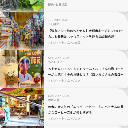
ン・フー・カウ線香村
観光
世界遺産
Jul. 29th, 2025
土田洋祐
【弾丸アジア旅inベトナム】大都市ホーチミンのロー
カル＆最新おしゃれスポットを巡る1泊3日の旅！
アジア
ベトナム
お土産
Sep. 28th, 2024
もろたけいこ
ベトナムのアメリカンドリーム！おじさんの塩コーヒ
ーが大流行！そのお味とは？【ロンおじさんの塩コー
ヒー】
アジア
ベトナム
グルメ
Dec. 29th, 2023
坂本正敬
若者に大人気の「エッグコーヒー」も。ベトナムの豊
かなコーヒー文化が楽しすぎる
アジア
ベトナム
グルメ