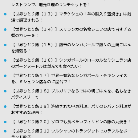
レストランで、地元料理のランチセットを！
【世界ひとり飯（１３）】マラケシュの「羊の脳入り壺焼き」は銭
湯で調理される！
【世界ひとり飯（１４）】スリランカの名物シェフの店で旨すぎる
蟹のカレーを！
【世界ひとり飯（１５）】熱帯のシンガポールで熱々の土鍋ごはん
を頬張る！
【世界ひとり飯（１６）】シンガポールのローカルなミシュラン店
のポークヌードルは並んでも食べたい！
【世界ひとり飯１７】世界一有名なシンガポール・チキンライス
を、ミシュラン店なのに屋台で！
【世界ひとり飯１８】ブルガリアならではの朝ごはんを、名もなき
パティスリーで
【世界ひとり飯１９】洗練された中東料理、パリのレバノン料理が
おすすめな理由！
【世界ひとり飯２０】ソロでも食べたいフィリピンの豚の丸焼き！
【世界ひとり飯２１】ワルシャワのトランジットでカラフルなポー
ランド餃子