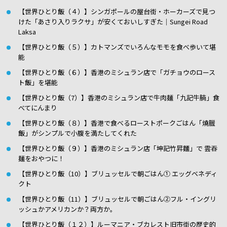
【世界ひとり飯（４）】シンガポールの屋台街・ホーカーズで見つ
けた「あさり入りラクサ」が安くておいしすぎた｜Sungei Road
Laksa
【世界ひとり飯（５）】カトマンズでいろんなモモを食べ歩いて堪
能
【世界ひとり飯（６）】香港のミシュラン店で「ガチョウのロース
ト飯」を堪能
【世界ひとり飯（7）】香港のミシュラン店で牛肉麺「九記牛腩」食
べてにんまり
【世界ひとり飯（８）】香港で食べるローストポークごはん「燒臘
飯」がシンプルで小腹を満たしてくれた
【世界ひとり飯（９）】香港のミシュラン店「坤記竹昇麵」で 雲吞
麺をおやつに！
【世界ひとり飯（10）】ブリュッセルで朝ごはん① エッグベネディ
クト
【世界ひとり飯（11）】ブリュッセルで朝ごはん②フル・イングリ
ッシュかアメリカンか？両方か。
【世界ひとり飯（１２）】ルーマニア・ブカレスト旧市街の歴史的