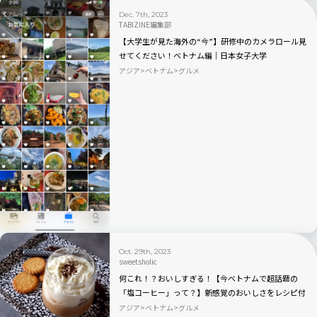
Dec. 7th, 2023
TABIZINE編集部
【大学生が見た海外の“今”】研修中のカメラロール見
せてください！ベトナム編｜日本女子大学
×TABIZINE10周年
アジア
ベトナム
グルメ
Oct. 29th, 2023
sweetsholic
何これ！？おいしすぎる！【今ベトナムで超話題の
「塩コーヒー」って？】新感覚のおいしさをレシピ付
きで紹介
アジア
ベトナム
グルメ