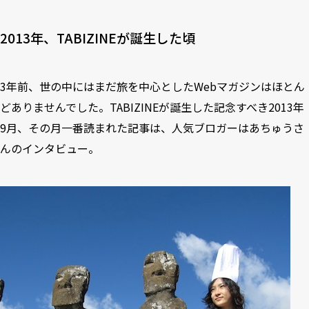
6
殿堂入り！ランキング
7
隠れた人気記事５選
2013年、TABIZINEが誕生した頃
8
気になる！！勝手にランキング
3年前、世の中にはまだ旅を中心としたWebマガジンはほとん
9
食べたい！勝手にランキング
どありませんでした。TABIZINEが誕生した記念すべき2013年
10
行きたい！勝手にランキング
9月、その月一番読まれた記事は、人気ブロガーはあちゅうさ
11
考えさせられた。勝手にランキング
んのインタビュー。
12
作っておいしかった！勝手にランキング