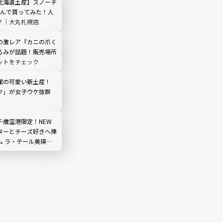
北海道土産】スノーチ
並んで買ってみた！人
？｜大丸札幌店
の激レア『カニの爪く
るみが話題！販売場所
ットをチェック
館の可愛い新土産！
ク」が女子ウケ抜群
千歳空港限定！NEW
ターとチーズ好きへ捧
ム ラ・テール美瑛」
気TOP3は？