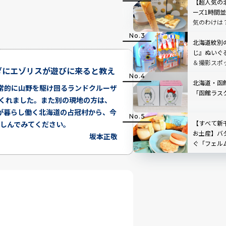
【超人気の
ーズ1時間
気のわけは
北海道紋別
じ』ぬいぐ
＆撮影スポ
ダにエゾリスが遊びに来ると教え
北海道・函
常的に山野を駆け回るランドクルーザ
「函館ラス
てくれました。また別の現地の方は、
が暮らし働く北海道の占冠村から、今
【すべて新
楽しんでみてください。
お土産】バ
坂本正敬
ぐ「フェル
オープン！人