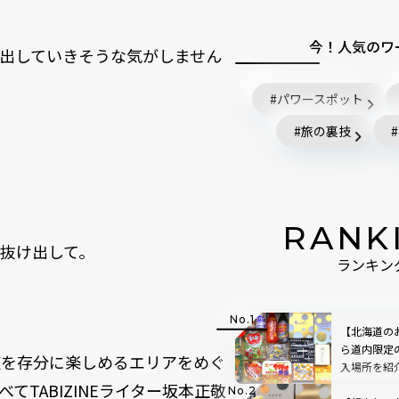
今！人気のワ
出していきそうな気がしません
パワースポット
旅の裏技
RANK
抜け出して。
ランキン
【北海道の
ら道内限定
道を存分に楽しめるエリアをめぐ
入場所を紹
TABIZINEライター坂本正敬