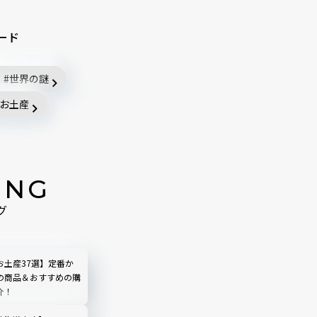
ード
世界の謎
お土産
ING
グ
お土産37選】定番か
の商品＆おすすめの購
介！