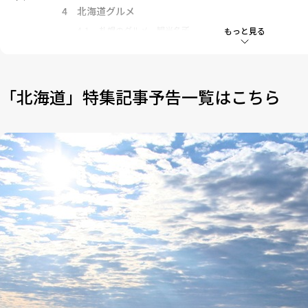
4
北海道グルメ
4-1
札幌のグルメ、観光名所
もっと見る
4-2
函館のグルメ、観光名所
4-3
小樽の観光名所
4-4
冬の北海道の見どころ
「北海道」特集記事予告一覧はこちら
4-5
その他北海道の見どころ