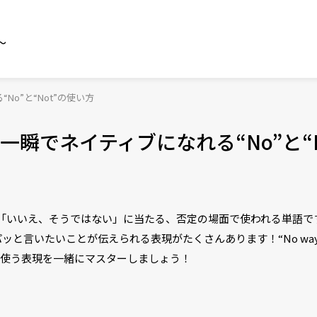
～
o”と“Not”の使い方
瞬でネイティブになれる“No”と“N
の「いいえ、そうではない」に当たる、否定の場面で使われる単語ですが
たいことが伝えられる表現がたくさんあります！“No way!” “Not 
繁に使う表現を一緒にマスターしましょう！