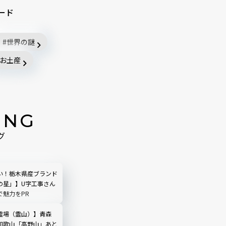
ード
世界の謎
お土産
ING
グ
い！栃木県産ブランド
の星」】U字工事さん
で魅力をPR
霊場（霊山）】青森
和歌山「高野山」あと