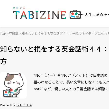
～人生に旅心を
TOP
豆知識
知らないと損をする英会話術４４：一瞬でネイティブになれる“N
知らないと損をする英会話術４４：一
方
“No”（ノー）や“Not”（ノット）は日本語
組みわせることで、長い文章にしなくてもスパッと言い
not?”など、親しい人との日常会話では頻
Posted by:
フレッチャ