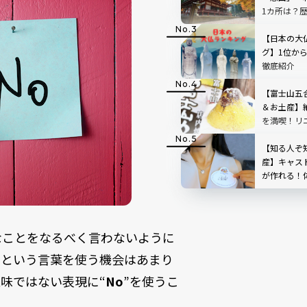
1カ所は？
【日本の大
グ】1位か
徹底紹介
【富士山五
＆お土産】
を満喫！リ
ートの「中
た！
【知る人ぞ
産】キャス
が作れる！体
ー・ランド
なことをなるべく言わないように
」という言葉を使う機会はあまり
味ではない表現に“
No
”を使うこ