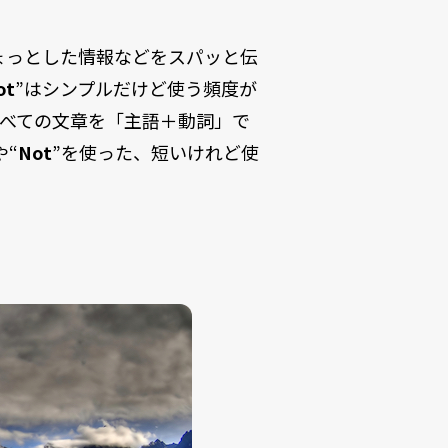
ょっとした情報などをスパッと伝
ot
”はシンプルだけど使う頻度が
べての文章を「主語＋動詞」で
や“
Not
”を使った、短いけれど使