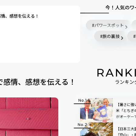
今！人気のワ
で感情、感想を伝える！
パワースポット
旅の裏技
RANK
ズで感情、感想を伝える！
ランキン
【暑さに強
米「とちぎ
がオーケー
【日本三大
「恐山」・