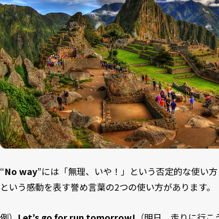
“
No way
”には「無理、いや！」という否定的な使い方
という感動を表す誉め言葉の2つの使い方があります。
例）
Let’s go for run tomorrow!
（明日、走りに行こ