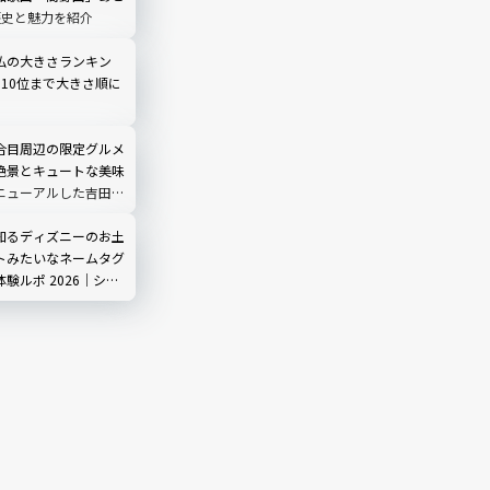
歴史と魅力を紹介
仏の大きさランキン
ら10位まで大きさ順に
合目周辺の限定グルメ
絶景とキュートな美味
ニューアルした吉田ル
ノ茶屋」にも寄ってみ
知るディズニーのお土
トみたいなネームタグ
験ルポ 2026｜シ
3店舗で販売中