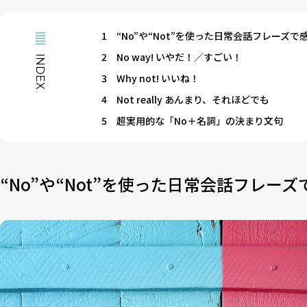
1
“No”や“Not”を使った日常会話フレーズ
2
No way! いやだ！／すごい！
INDEX
3
Why not! いいね！
4
Not really あんまり、それほどでも
5
超実用的な「No＋名詞」の決まり文句
“No”や“Not”を使った日常会話フレー