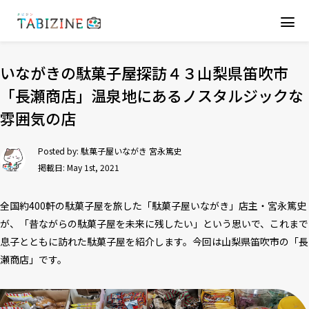
いながきの駄菓子屋探訪４３山梨県笛吹市
「長瀬商店」温泉地にあるノスタルジックな
雰囲気の店
Posted by:
駄菓子屋いながき 宮永篤史
掲載日: May 1st, 2021
全国約400軒の駄菓子屋を旅した「駄菓子屋いながき」店主・宮永篤史
が、「昔ながらの駄菓子屋を未来に残したい」という思いで、これまで
息子とともに訪れた駄菓子屋を紹介します。今回は山梨県笛吹市の「長
瀬商店」です。