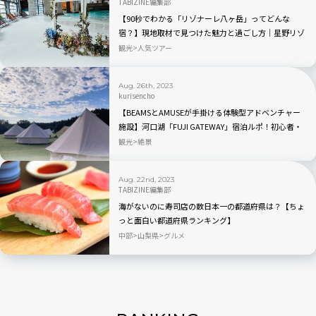
TABIZINE編集部
【90秒でわかる「リゾナーレ八ヶ岳」ってどんな
宿？】現地取材で見つけた魅力と過ごし方｜星野リゾ
ート×TABIZINE10周年
観光
人気ツアー
Aug. 26th, 2023
kurisencho
【BEAMSとAMUSEが手掛ける体験型アドベンチャー
施設】河口湖「FUJI GATEWAY」宿泊ルポ！初心者・
手ぶら・日帰りもOK
観光
絶景
Aug. 22nd, 2023
TABIZINE編集部
海がないのに寿司店の数日本一の都道府県は？【ちょ
っと面白い都道府県ランキング】
中部
山梨県
グルメ