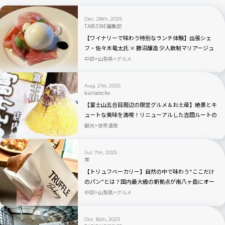
Dec. 28th, 2025
TABIZINE編集部
【ワイナリーで味わう特別なランチ体験】出張シェ
フ・佐々木竜太氏 × 勝沼醸造 少人数制マリアージュ
イベント開催
中部
山梨県
グルメ
Aug. 21st, 2025
kurisencho
【富士山五合目周辺の限定グルメ＆お土産】絶景とキ
ュートな美味を満喫！リニューアルした吉田ルートの
「中ノ茶屋」にも寄ってみた！
観光
世界遺産
Jul. 7th, 2025
零
【トリュフベーカリー】自然の中で味わう“ここだけ
のパン”とは？国内最大級の新拠点が南八ヶ岳にオー
プン｜山梨県
中部
山梨県
グルメ
Oct. 16th, 2023