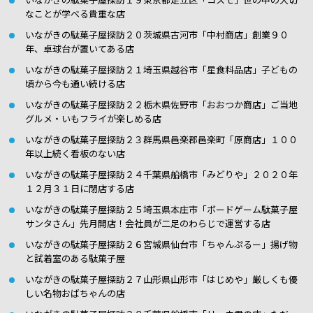
なことが学べる貴重な店
いながきの駄菓子屋探訪２０茨城県古河市「中村商店」創業９０
年、卓球台が置いてある店
いながきの駄菓子屋探訪２１埼玉県越谷市「星食料品店」子どもの
頃から今も通い続ける店
いながきの駄菓子屋探訪２２栃木県佐野市「おおつか商店」ご当地
グルメ・いもフライが楽しめる店
いながきの駄菓子屋探訪２３群馬県邑楽郡邑楽町「原商店」１００
年以上続く看板のない店
いながきの駄菓子屋探訪２４千葉県船橋市「みどりや」２０２０年
１２月３１日に閉店する店
いながきの駄菓子屋探訪２５埼玉県本庄市「ボードゲーム駄菓子屋
サンタさん」先月開店！会社員が二足のわらじで運営する店
いながきの駄菓子屋探訪２６宮城県仙台市「ちゃんぷるー」揚げ物
と試着室のある駄菓子屋
いながきの駄菓子屋探訪２７山形県山形市「はじめや」厳しくも優
しい名物おばちゃんの店