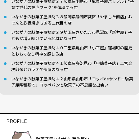
いながきの駄菓子屋探訪３７岐阜県羽島市「駄菓子屋パッソル」“子
育て世代の在宅ワーク”を体現する店
いながきの駄菓子屋探訪３８静岡県静岡市葵区「やました商店」お
でんと鉄板焼きもある二代目の店
いながきの駄菓子屋探訪３９埼玉県さいたま市見沼区「新井屋」子
どもが増え続けている地域にある店
いながきの駄菓子屋探訪４０三重県亀山市「小平屋」宿場町の歴史
とおもてなし精神を感じる店
いながきの駄菓子屋探訪４１岐阜県多治見市「中嶋菓子店」二宮金
次郎像とカラオケ部屋のある店
いながきの駄菓子屋探訪４２山形県山形市「コッペdeサンド＋駄菓
子屋昭和基地」コッペパンと駄菓子の不思議な出会い
PROFILE