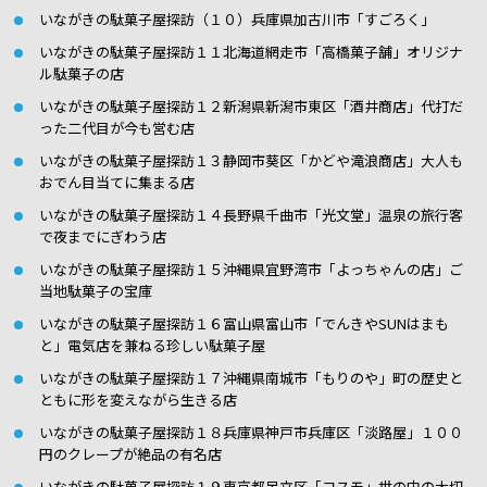
いながきの駄菓子屋探訪（１０）兵庫県加古川市「すごろく」
いながきの駄菓子屋探訪１１北海道網走市「高橋菓子舗」オリジナ
ル駄菓子の店
いながきの駄菓子屋探訪１２新潟県新潟市東区「酒井商店」代打だ
った二代目が今も営む店
いながきの駄菓子屋探訪１３静岡市葵区「かどや滝浪商店」大人も
おでん目当てに集まる店
いながきの駄菓子屋探訪１４長野県千曲市「光文堂」温泉の旅行客
で夜までにぎわう店
いながきの駄菓子屋探訪１５沖縄県宜野湾市「よっちゃんの店」ご
当地駄菓子の宝庫
いながきの駄菓子屋探訪１６富山県富山市「でんきやSUNはまも
と」電気店を兼ねる珍しい駄菓子屋
いながきの駄菓子屋探訪１７沖縄県南城市「もりのや」町の歴史と
ともに形を変えながら生きる店
いながきの駄菓子屋探訪１８兵庫県神戸市兵庫区「淡路屋」１００
円のクレープが絶品の有名店
いながきの駄菓子屋探訪１９東京都足立区「コスモ」世の中の大切