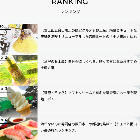
RANKING
ランキング
【富士山五合目周辺の限定グルメ＆お土産】絶景とキュートな
美味を満喫！リニューアルした吉田ルートの「中ノ茶屋」にも
寄ってみた！
【清里のお土産】自分も欲しくなる、贈って喜ばれたおすすめ
土産８選
【清里・八ヶ岳】ソフトクリームで有名な清泉寮のお土産を現
地ルポ！
海がないのに寿司店の数日本一の都道府県は？【ちょっと面白
い都道府県ランキング】