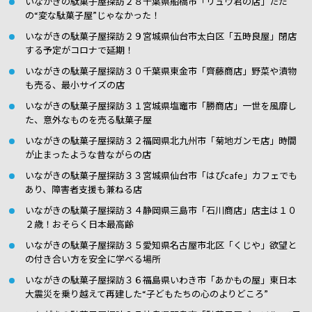
いながきの駄菓子屋探訪２８千葉県船橋市「リュウ君の店」ただ
の“変な駄菓子屋”じゃなかった！
いながきの駄菓子屋探訪２９宮城県仙台市太白区「五時良屋」閉店
する予定がコロナで延期！
いながきの駄菓子屋探訪３０千葉県東金市「齊藤商店」野菜や漬物
も売る、最小サイズの店
いながきの駄菓子屋探訪３１宮城県塩竈市「勝商店」一世を風靡し
た、意外なものを売る駄菓子屋
いながきの駄菓子屋探訪３２福岡県北九州市「菊地ガンモ店」時間
が止まったような昔ながらの店
いながきの駄菓子屋探訪３３宮城県仙台市「はぴcafe」カフェでも
あり、障害者支援も兼ねる店
いながきの駄菓子屋探訪３４静岡県三島市「石川商店」店主は１０
２歳！おそらく日本最高齢
いながきの駄菓子屋探訪３５愛知県名古屋市北区「くじや」欲望と
の付き合い方を安全に学べる場所
いながきの駄菓子屋探訪３６福島県いわき市「あかもの屋」東日本
大震災を乗り越えて再建した“子どもたちの心のよりどころ”