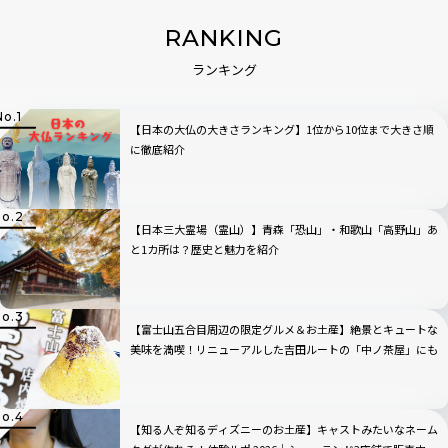
RANKING
ランキング
【日本の大仏の大きさランキング】1位から10位まで大きさ順
に徹底紹介
【日本三大霊場（霊山）】青森「恐山」・和歌山「高野山」あ
と1カ所は？歴史と魅力を紹介
【富士山五合目周辺の限定グルメ＆お土産】絶景とキュートな
美味を満喫！リニューアルした吉田ルートの「中ノ茶屋」にも
寄ってみた！
【知る人ぞ知るディズニーのお土産】キャストみたいなネーム