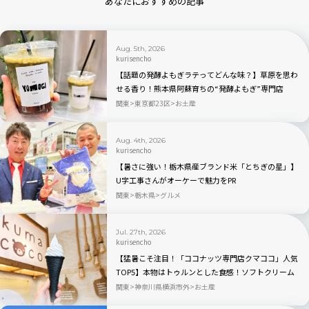
あなたにおすすめの記事
Aug. 5th, 2026
kurisencho
【話題の発酵よもぎラテってどんな味？】草原を思わ
せる香り！熊本県阿蘇育ちの“発酵よもぎ”専門店
「BETWEEN by THE YOMOGI STAND」渋谷にオープ
関東
東京都23区
お土産
ン！人気TOP3も
Aug. 4th, 2026
kurisencho
【暑さに強い！栃木県産ブランド米「とちぎの星」】
U字工事さんがオーケーで魅力をPR
関東
栃木県
グルメ
Jul. 27th, 2026
kurisencho
【猛暑こそ注目！「ココナッツ専門店クマココ」人気
TOP5】本物はトゥルンとした食感！ソフトクリーム
やビールも人気｜川崎・ラ チッタデッラ
関東
神奈川県横浜市外
お土産