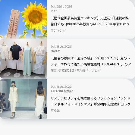
Jul. 25th, 2026
あお
【歴代全国最高気温ランキング】史上初5日連続の酷
暑日でも1位は2025年観測の41.8℃！2026年新たにラ
ンクインしたのはどこ？
ランキング
Jul. 18th, 2026
Mari.M
【猛暑の原因は「近赤外線」って知ってた？】夏のレ
ジャーや旅行に着たい高機能素材「SOLAMENT」のア
パレルが続々登場
関東
東京都23区
現地ルポ／ブログ
Jul. 18th, 2026
TABIZINE編集部
サステナビリティを核に据えるファッションブランド
「アドルフォ・ドミンゲス」が50周年記念の新コレク
ション「EL NÚMERO」を発表
豆知識