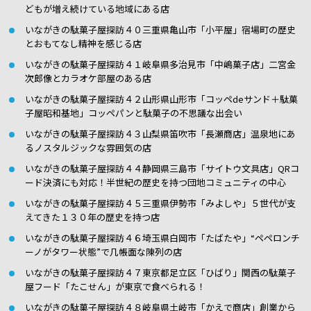
どもが増え続けている地域にある店
いながきの駄菓子屋探訪４０三重県亀山市「小平屋」宿場町の歴史
とおもてなし精神を感じる店
いながきの駄菓子屋探訪４１岐阜県多治見市「中嶋菓子店」二宮金
次郎像とカラオケ部屋のある店
いながきの駄菓子屋探訪４２山形県山形市「コッペdeサンド＋駄菓
子屋昭和基地」コッペパンと駄菓子の不思議な出会い
いながきの駄菓子屋探訪４３山梨県笛吹市「長瀬商店」温泉地にあ
るノスタルジックな雰囲気の店
いながきの駄菓子屋探訪４４静岡県三島市「サイトウ文具店」QRコ
ード決済にも対応！半世紀の歴史を持つ団地コミュニティの中心
いながきの駄菓子屋探訪４５三重県伊勢市「みよしや」５世代が支
えてきた１３０年の歴史を持つ店
いながきの駄菓子屋探訪４６埼玉県白岡市「たばたや」“ペペロンチ
ーノがタワー状態”で几帳面な陳列の店
いながきの駄菓子屋探訪４７東京都足立区「ひばり」関西の駄菓子
屋フード「たこせん」が東京で食べられる！
いながきの駄菓子屋探訪４８岐阜県土岐市「かえで商店」創業から