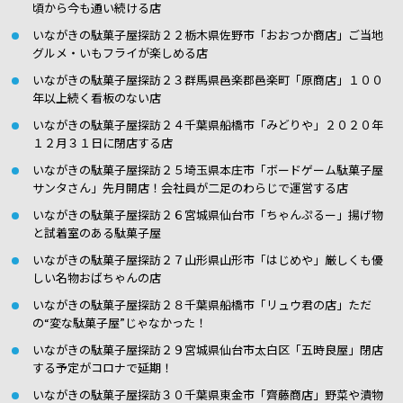
頃から今も通い続ける店
いながきの駄菓子屋探訪２２栃木県佐野市「おおつか商店」ご当地
グルメ・いもフライが楽しめる店
いながきの駄菓子屋探訪２３群馬県邑楽郡邑楽町「原商店」１００
年以上続く看板のない店
いながきの駄菓子屋探訪２４千葉県船橋市「みどりや」２０２０年
１２月３１日に閉店する店
いながきの駄菓子屋探訪２５埼玉県本庄市「ボードゲーム駄菓子屋
サンタさん」先月開店！会社員が二足のわらじで運営する店
いながきの駄菓子屋探訪２６宮城県仙台市「ちゃんぷるー」揚げ物
と試着室のある駄菓子屋
いながきの駄菓子屋探訪２７山形県山形市「はじめや」厳しくも優
しい名物おばちゃんの店
いながきの駄菓子屋探訪２８千葉県船橋市「リュウ君の店」ただ
の“変な駄菓子屋”じゃなかった！
いながきの駄菓子屋探訪２９宮城県仙台市太白区「五時良屋」閉店
する予定がコロナで延期！
いながきの駄菓子屋探訪３０千葉県東金市「齊藤商店」野菜や漬物