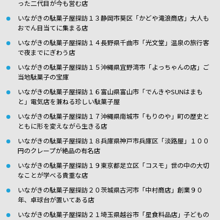
った二代目が今も営む店
いながきの駄菓子屋探訪１３静岡市葵区「かどや滝浪商店」大人も
おでん目当てに集まる店
いながきの駄菓子屋探訪１４長野県千曲市「光文堂」温泉の旅行客
で夜までにぎわう店
いながきの駄菓子屋探訪１５沖縄県宜野湾市「よっちゃんの店」ご
当地駄菓子の宝庫
いながきの駄菓子屋探訪１６富山県富山市「でんきやSUNはまも
と」電気店を兼ねる珍しい駄菓子屋
いながきの駄菓子屋探訪１７沖縄県南城市「もりのや」町の歴史と
ともに形を変えながら生きる店
いながきの駄菓子屋探訪１８兵庫県神戸市兵庫区「淡路屋」１００
円のクレープが絶品の有名店
いながきの駄菓子屋探訪１９東京都足立区「コスモ」世の中の大切
なことが学べる貴重な店
いながきの駄菓子屋探訪２０茨城県古河市「中村商店」創業９０
年、卓球台が置いてある店
いながきの駄菓子屋探訪２１埼玉県越谷市「星食料品店」子どもの