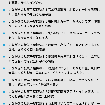
も売る、最小サイズの店
いながきの駄菓子屋探訪３１宮城県塩竈市「勝商店」一世を風靡し
た、意外なものを売る駄菓子屋
いながきの駄菓子屋探訪３２福岡県北九州市「菊地ガンモ店」時間
が止まったような昔ながらの店
いながきの駄菓子屋探訪３３宮城県仙台市「はぴcafe」カフェでも
あり、障害者支援も兼ねる店
いながきの駄菓子屋探訪３４静岡県三島市「石川商店」店主は１０
２歳！おそらく日本最高齢
いながきの駄菓子屋探訪３５愛知県名古屋市北区「くじや」欲望と
の付き合い方を安全に学べる場所
いながきの駄菓子屋探訪３６福島県いわき市「あかもの屋」東日本
大震災を乗り越えて再建した“子どもたちの心のよりどころ”
いながきの駄菓子屋探訪３７岐阜県羽島市「駄菓子屋パッソル」“子
育て世代の在宅ワーク”を体現する店
いながきの駄菓子屋探訪３８静岡県静岡市葵区「やました商店」お
でんと鉄板焼きもある二代目の店
いながきの駄菓子屋探訪３９埼玉県さいたま市見沼区「新井屋」子