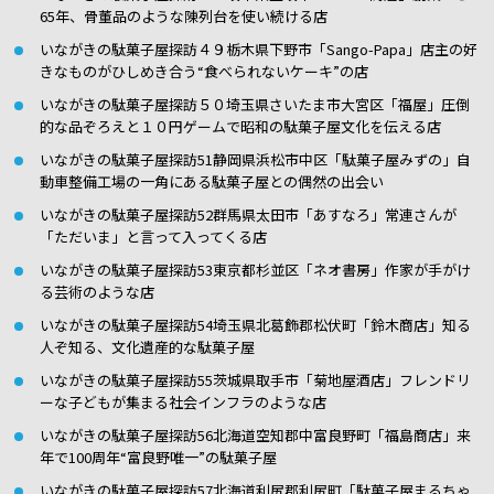
65年、骨董品のような陳列台を使い続ける店
いながきの駄菓子屋探訪４９栃木県下野市「Sango-Papa」店主の好
きなものがひしめき合う“食べられないケーキ”の店
いながきの駄菓子屋探訪５０埼玉県さいたま市大宮区「福屋」圧倒
的な品ぞろえと１０円ゲームで昭和の駄菓子屋文化を伝える店
いながきの駄菓子屋探訪51静岡県浜松市中区「駄菓子屋みずの」自
動車整備工場の一角にある駄菓子屋との偶然の出会い
いながきの駄菓子屋探訪52群馬県太田市「あすなろ」常連さんが
「ただいま」と言って入ってくる店
いながきの駄菓子屋探訪53東京都杉並区「ネオ書房」作家が手がけ
る芸術のような店
いながきの駄菓子屋探訪54埼玉県北葛飾郡松伏町「鈴木商店」知る
人ぞ知る、文化遺産的な駄菓子屋
いながきの駄菓子屋探訪55茨城県取手市「菊地屋酒店」フレンドリ
ーな子どもが集まる社会インフラのような店
いながきの駄菓子屋探訪56北海道空知郡中富良野町「福島商店」来
年で100周年“富良野唯一”の駄菓子屋
いながきの駄菓子屋探訪57北海道利尻郡利尻町「駄菓子屋まるちゃ