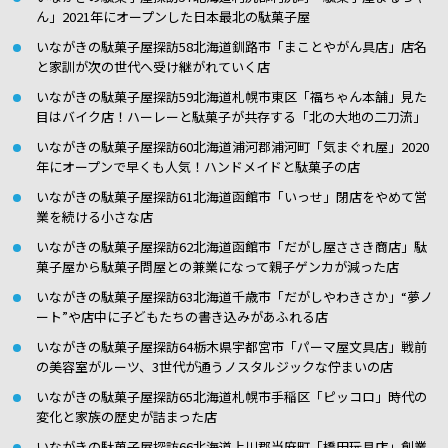
ん」2021年にオープンした日本最北の駄菓子屋
いながきの駄菓子屋探訪58北海道釧路市「まことやがん具店」店名
と家訓が次の世代へ受け継がれていく店
いながきの駄菓子屋探訪59北海道札幌市東区「福ちゃん本舗」見た
目はバイク店！ハーレーと駄菓子が共存する「北の大地の二刀流」
いながきの駄菓子屋探訪60北海道浦河郡浦河町「気まぐれ屋」2020
年にオープンで早くも人気！ハンドメイドと駄菓子の店
いながきの駄菓子屋探訪61北海道函館市「いっせ」閉店をやめて営
業を続ける小さな店
いながきの駄菓子屋探訪62北海道函館市「だがし屋ささき商店」駄
菓子屋から駄菓子問屋との兼業になって親子ゲンカが減った店
いながきの駄菓子屋探訪63北海道千歳市「だがしやわきさか」“夢ノ
ート”や店中に子どもたちの書き込みがあふれる店
いながきの駄菓子屋探訪64栃木県宇都宮市「パーマ屋文具店」戦前
の美容室がルーツ、3世代が通うノスタルジックな佇まいの店
いながきの駄菓子屋探訪65北海道札幌市手稲区「ピッコロ」時代の
変化と家族の歴史が詰まった店
いながきの駄菓子屋探訪66北海道上川郡当麻町「橋田玩具店」創業