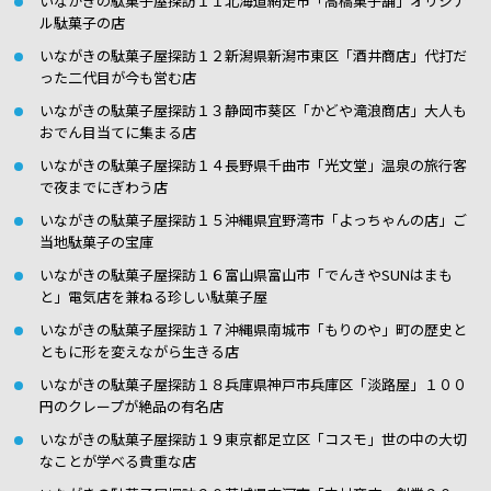
いながきの駄菓子屋探訪１１北海道網走市「高橋菓子舗」オリジナ
ル駄菓子の店
いながきの駄菓子屋探訪１２新潟県新潟市東区「酒井商店」代打だ
った二代目が今も営む店
いながきの駄菓子屋探訪１３静岡市葵区「かどや滝浪商店」大人も
おでん目当てに集まる店
いながきの駄菓子屋探訪１４長野県千曲市「光文堂」温泉の旅行客
で夜までにぎわう店
いながきの駄菓子屋探訪１５沖縄県宜野湾市「よっちゃんの店」ご
当地駄菓子の宝庫
いながきの駄菓子屋探訪１６富山県富山市「でんきやSUNはまも
と」電気店を兼ねる珍しい駄菓子屋
いながきの駄菓子屋探訪１７沖縄県南城市「もりのや」町の歴史と
ともに形を変えながら生きる店
いながきの駄菓子屋探訪１８兵庫県神戸市兵庫区「淡路屋」１００
円のクレープが絶品の有名店
いながきの駄菓子屋探訪１９東京都足立区「コスモ」世の中の大切
なことが学べる貴重な店