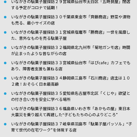
いながきの駄菓子屋探訪２９宮城県仙台市太白区「五時良屋」閉店
する予定がコロナで延期！
いながきの駄菓子屋探訪３０千葉県東金市「齊藤商店」野菜や漬物
も売る、最小サイズの店
いながきの駄菓子屋探訪３１宮城県塩竈市「勝商店」一世を風靡し
た、意外なものを売る駄菓子屋
いながきの駄菓子屋探訪３２福岡県北九州市「菊地ガンモ店」時間
が止まったような昔ながらの店
いながきの駄菓子屋探訪３３宮城県仙台市「はぴcafe」カフェでも
あり、障害者支援も兼ねる店
いながきの駄菓子屋探訪３４静岡県三島市「石川商店」店主は１０
２歳！おそらく日本最高齢
いながきの駄菓子屋探訪３５愛知県名古屋市北区「くじや」欲望と
の付き合い方を安全に学べる場所
いながきの駄菓子屋探訪３６福島県いわき市「あかもの屋」東日本
大震災を乗り越えて再建した“子どもたちの心のよりどころ”
いながきの駄菓子屋探訪３７岐阜県羽島市「駄菓子屋パッソル」“子
育て世代の在宅ワーク”を体現する店