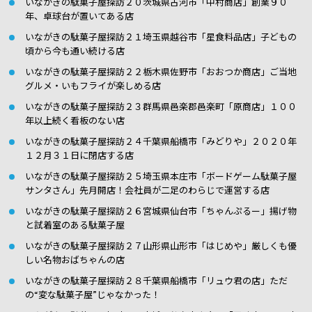
いながきの駄菓子屋探訪２０茨城県古河市「中村商店」創業９０
年、卓球台が置いてある店
いながきの駄菓子屋探訪２１埼玉県越谷市「星食料品店」子どもの
頃から今も通い続ける店
いながきの駄菓子屋探訪２２栃木県佐野市「おおつか商店」ご当地
グルメ・いもフライが楽しめる店
いながきの駄菓子屋探訪２３群馬県邑楽郡邑楽町「原商店」１００
年以上続く看板のない店
いながきの駄菓子屋探訪２４千葉県船橋市「みどりや」２０２０年
１２月３１日に閉店する店
いながきの駄菓子屋探訪２５埼玉県本庄市「ボードゲーム駄菓子屋
サンタさん」先月開店！会社員が二足のわらじで運営する店
いながきの駄菓子屋探訪２６宮城県仙台市「ちゃんぷるー」揚げ物
と試着室のある駄菓子屋
いながきの駄菓子屋探訪２７山形県山形市「はじめや」厳しくも優
しい名物おばちゃんの店
いながきの駄菓子屋探訪２８千葉県船橋市「リュウ君の店」ただ
の“変な駄菓子屋”じゃなかった！