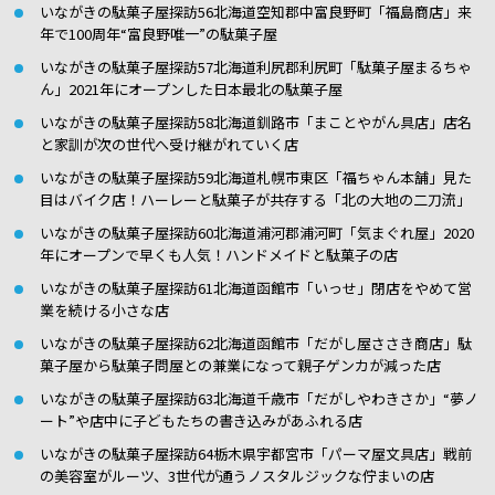
いながきの駄菓子屋探訪56北海道空知郡中富良野町「福島商店」来
年で100周年“富良野唯一”の駄菓子屋
いながきの駄菓子屋探訪57北海道利尻郡利尻町「駄菓子屋まるちゃ
ん」2021年にオープンした日本最北の駄菓子屋
いながきの駄菓子屋探訪58北海道釧路市「まことやがん具店」店名
と家訓が次の世代へ受け継がれていく店
いながきの駄菓子屋探訪59北海道札幌市東区「福ちゃん本舗」見た
目はバイク店！ハーレーと駄菓子が共存する「北の大地の二刀流」
いながきの駄菓子屋探訪60北海道浦河郡浦河町「気まぐれ屋」2020
年にオープンで早くも人気！ハンドメイドと駄菓子の店
いながきの駄菓子屋探訪61北海道函館市「いっせ」閉店をやめて営
業を続ける小さな店
いながきの駄菓子屋探訪62北海道函館市「だがし屋ささき商店」駄
菓子屋から駄菓子問屋との兼業になって親子ゲンカが減った店
いながきの駄菓子屋探訪63北海道千歳市「だがしやわきさか」“夢ノ
ート”や店中に子どもたちの書き込みがあふれる店
いながきの駄菓子屋探訪64栃木県宇都宮市「パーマ屋文具店」戦前
の美容室がルーツ、3世代が通うノスタルジックな佇まいの店