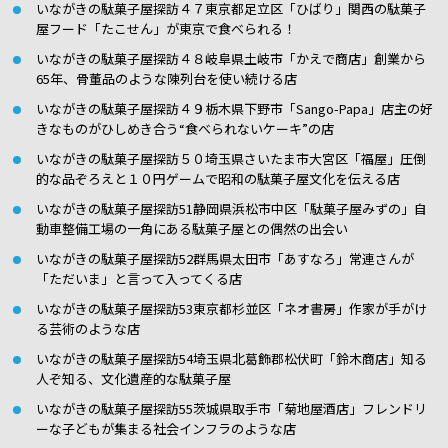
いながきの駄菓子屋探訪４７東京都足立区「ひばり」関西の駄菓子
屋フード「たこせん」が東京で食べられる！
いながきの駄菓子屋探訪４８岐阜県土岐市「かえで商店」創業から
65年、骨董品のような陳列台を使い続ける店
いながきの駄菓子屋探訪４９栃木県下野市「Sango-Papa」店主の好
きなものがひしめき合う“食べられないケーキ”の店
いながきの駄菓子屋探訪５０埼玉県さいたま市大宮区「福屋」圧倒
的な品ぞろえと１０円ゲームで昭和の駄菓子屋文化を伝える店
いながきの駄菓子屋探訪51静岡県浜松市中区「駄菓子屋みずの」自
動車整備工場の一角にある駄菓子屋との偶然の出会い
いながきの駄菓子屋探訪52群馬県太田市「あすなろ」常連さんが
「ただいま」と言って入ってくる店
いながきの駄菓子屋探訪53東京都杉並区「ネオ書房」作家が手がけ
る芸術のような店
いながきの駄菓子屋探訪54埼玉県北葛飾郡松伏町「鈴木商店」知る
人ぞ知る、文化遺産的な駄菓子屋
いながきの駄菓子屋探訪55茨城県取手市「菊地屋酒店」フレンドリ
ーな子どもが集まる社会インフラのような店