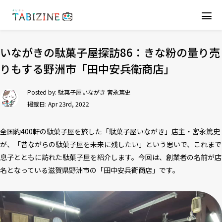
いながきの駄菓子屋探訪86：きな粉の量り売
りもする野洲市「田中安兵衛商店」
Posted by:
駄菓子屋いながき 宮永篤史
掲載日: Apr 23rd, 2022
全国約400軒の駄菓子屋を旅した「駄菓子屋いながき」店主・宮永篤史
が、「昔ながらの駄菓子屋を未来に残したい」という思いで、これまで
息子とともに訪れた駄菓子屋を紹介します。今回は、創業者の名前が店
名となっている滋賀県野洲市の「田中安兵衛商店」です。