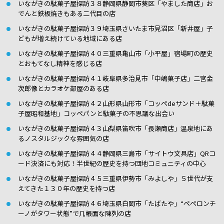
いながきの駄菓子屋探訪３８静岡県静岡市葵区「やました商店」お
でんと鉄板焼きもある二代目の店
いながきの駄菓子屋探訪３９埼玉県さいたま市見沼区「新井屋」子
どもが増え続けている地域にある店
いながきの駄菓子屋探訪４０三重県亀山市「小平屋」宿場町の歴史
とおもてなし精神を感じる店
いながきの駄菓子屋探訪４１岐阜県多治見市「中嶋菓子店」二宮金
次郎像とカラオケ部屋のある店
いながきの駄菓子屋探訪４２山形県山形市「コッペdeサンド＋駄菓
子屋昭和基地」コッペパンと駄菓子の不思議な出会い
いながきの駄菓子屋探訪４３山梨県笛吹市「長瀬商店」温泉地にあ
るノスタルジックな雰囲気の店
いながきの駄菓子屋探訪４４静岡県三島市「サイトウ文具店」QRコ
ード決済にも対応！半世紀の歴史を持つ団地コミュニティの中心
いながきの駄菓子屋探訪４５三重県伊勢市「みよしや」５世代が支
えてきた１３０年の歴史を持つ店
いながきの駄菓子屋探訪４６埼玉県白岡市「たばたや」“ペペロンチ
ーノがタワー状態”で几帳面な陳列の店